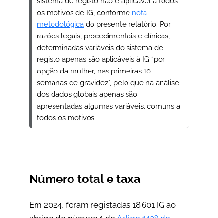
sistema de registo não é aplicável a todos
e
os motivos de IG, conforme
nota
metodológica
do presente relatório. Por
razões legais, procedimentais e clínicas,
determinadas variáveis do sistema de
registo apenas são aplicáveis à IG “por
opção da mulher, nas primeiras 10
semanas de gravidez”, pelo que na análise
dos dados globais apenas são
apresentadas algumas variáveis, comuns a
todos os motivos.
Número total e taxa
Em 2024, foram registadas 18 601 IG ao