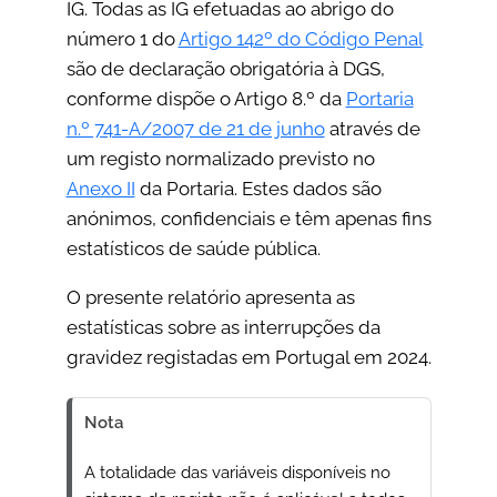
IG. Todas as IG efetuadas ao abrigo do
número 1 do
Artigo 142º do Código Penal
são de declaração obrigatória à DGS,
conforme dispõe o Artigo 8.º da
Portaria
n.º 741-A/2007 de 21 de junho
através de
um registo normalizado previsto no
Anexo II
da Portaria. Estes dados são
anónimos, confidenciais e têm apenas fins
estatísticos de saúde pública.
O presente relatório apresenta as
estatísticas sobre as interrupções da
gravidez registadas em Portugal em 2024.
N
Nota
o
A totalidade das variáveis disponíveis no
n