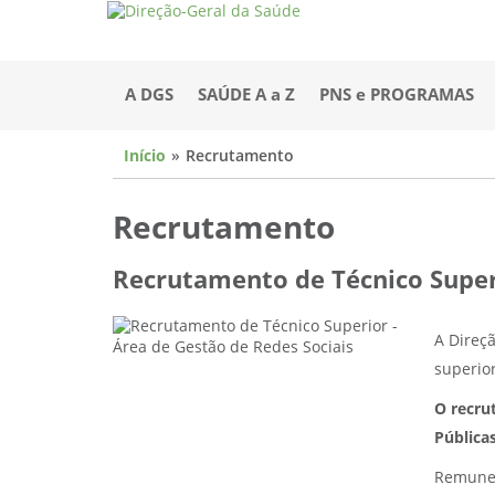
A DGS
SAÚDE A a Z
PNS e PROGRAMAS
Início
Recrutamento
Recrutamento
Recrutamento de Técnico Superi
A Direçã
superior
O recru
Pública
Remuner