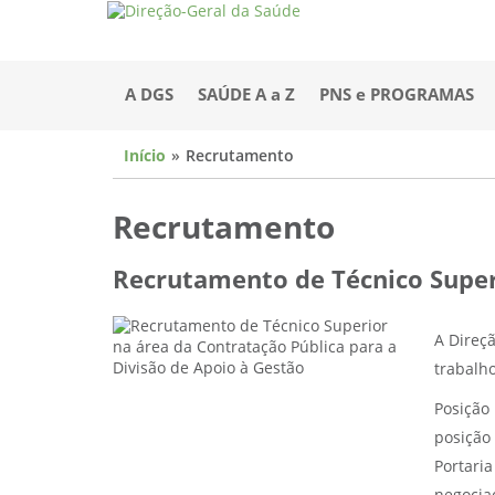
A DGS
SAÚDE A a Z
PNS e PROGRAMAS
Início
Recrutamento
Recrutamento
Recrutamento de Técnico Superi
A Direç
trabalho
Posição 
posição
Portaria