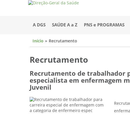
A DGS
SAÚDE A a Z
PNS e PROGRAMAS
Início
Recrutamento
Recrutamento
Recrutamento de trabalhador p
especialista em enfermagem méd
Juvenil
Recruta
enfermag