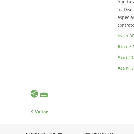
Abertur
na Divis
especia
contrat
Aviso B
Ata n.º 
Ata nº 2
Ata nº 5
Voltar