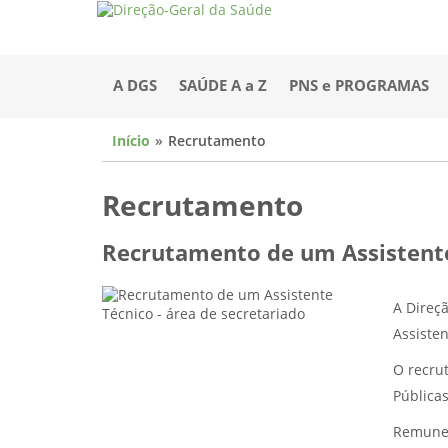
A DGS
SAÚDE A a Z
PNS e PROGRAMAS
Início
Recrutamento
Recrutamento
Recrutamento de um Assistente 
A Direç
Assisten
O recru
Pública
Remuner