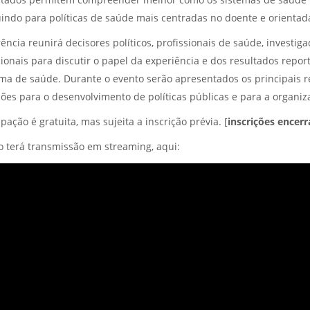
ltados permitem compreender melhor como os sistemas de saúde 
uindo para políticas de saúde mais centradas no doente e orientad
ência reunirá decisores políticos, profissionais de saúde, investi
cionais para discutir o papel da experiência e dos resultados re
ma de saúde. Durante o evento serão apresentados os principais re
ções para o desenvolvimento de políticas públicas e para a organi
ipação é gratuita, mas sujeita a inscrição prévia. [
i
nscrições encer
o terá transmissão em streaming, aqui: