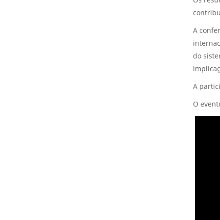
Os resu
contrib
A confer
interna
do siste
implica
A partic
O event