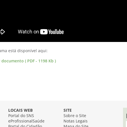
ama está disponível aqui:
r documento ( PDF - 1198 Kb )
LOCAIS WEB
SITE
Portal do SNS
Sobre o Site
eProfissionalSaúde
Notas Legais
Portal do Cidadão
Mapa do Site