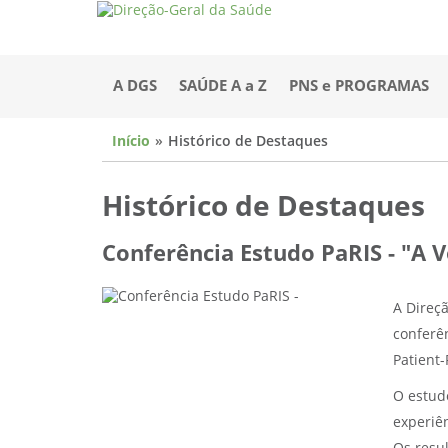
A DGS
SAÚDE A a Z
PNS e PROGRAMAS
Início
Histórico de Destaques
Histórico de Destaques
Conferência Estudo PaRIS - "A V
A Direç
conferê
Patient
O estudo
experiê