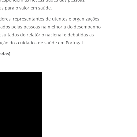
respondem às necessidades das pessoas,
as para o valor em saúde.
gadores, representantes de utentes e organizações
portados pelas pessoas na melhoria do desempenho
sultados do relatório nacional e debatidas as
zação dos cuidados de saúde em Portugal.
radas
].