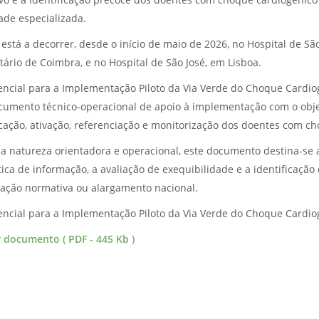
ivo é a identificação precoce dos doentes com choque cardiogénic
ade especializada.
 está a decorrer, desde o início de maio de 2026, no Hospital de São
tário de Coimbra, e no Hospital de São José, em Lisboa.
encial para a Implementação Piloto da Via Verde do Choque Cardiog
umento técnico-operacional de apoio à implementação com o objeti
icação, ativação, referenciação e monitorização dos doentes com c
 natureza orientadora e operacional, este documento destina-se a 
ica de informação, a avaliação de exequibilidade e a identificaçã
zação normativa ou alargamento nacional.
encial para a Implementação Piloto da Via Verde do Choque Cardiog
r documento ( PDF - 445 Kb )