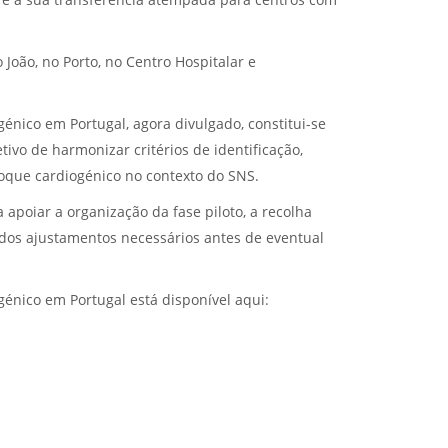
o e a sua transferência atempada para centros com
 João, no Porto, no Centro Hospitalar e
énico em Portugal, agora divulgado, constitui-se
vo de harmonizar critérios de identificação,
hoque cardiogénico no contexto do SNS.
apoiar a organização da fase piloto, a recolha
o dos ajustamentos necessários antes de eventual
énico em Portugal está disponível aqui: