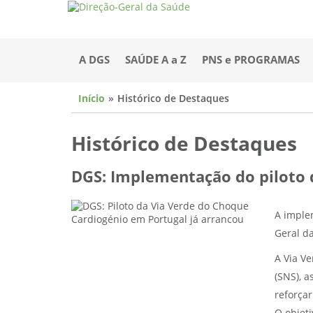
A DGS
SAÚDE A a Z
PNS e PROGRAMAS
Início
Histórico de Destaques
Histórico de Destaques
DGS: Implementação do piloto 
A imple
Geral d
A Via V
(SNS), a
reforçar