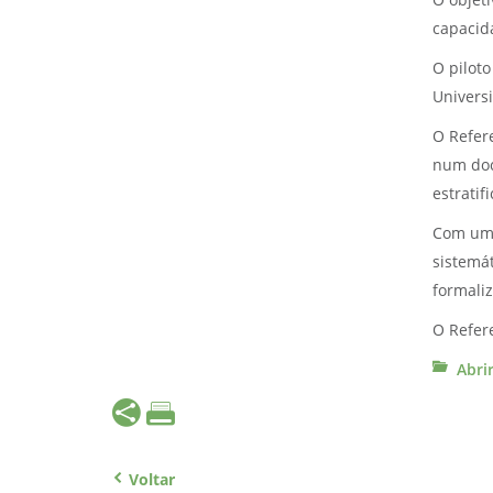
O objet
capacid
O piloto
Universi
O Refer
num doc
estratif
Com uma
sistemát
formali
O Refer
Abri
Voltar