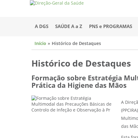
A DGS
SAÚDE A a Z
PNS e PROGRAMAS
Início
Histórico de Destaques
Histórico de Destaques
Formação sobre Estratégia Mul
Prática da Higiene das Mãos
A Direç
(PPCIRA
Multimo
das Mão
Esta for