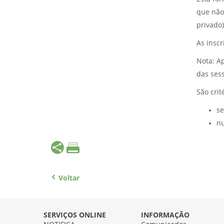
que não
privado
As insc
Nota: A
das ses
São crit
se
nu
Voltar
SERVIÇOS ONLINE
INFORMAÇÃO