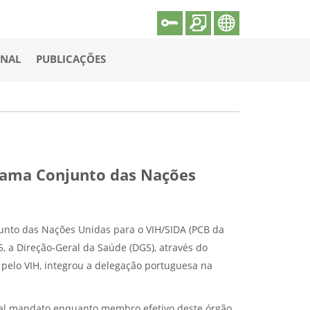
ONAL
PUBLICAÇÕES
grama Conjunto das Nações
unto das Nações Unidas para o VIH/SIDA (PCB da
, a Direção-Geral da Saúde (DGS), através do
pelo VIH, integrou a delegação portuguesa na
tual mandato enquanto membro efetivo deste órgão,