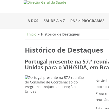
A DGS
SAÚDE A a Z
PNS e PROGRAMAS
Início
Histórico de Destaques
Histórico de Destaques
Portugal presente na 57.ª reu
Unidas para o VIH/SIDA, em Bra
No âmbi
ONUSIDA)
Program
reunião
Esta re