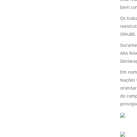
bem com
Os trab
reestru
ONU80. 
Durante 
Alto Ní
Declaraç
Em nome
Nações 
orienta
do comp
princíp