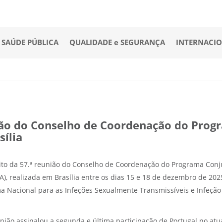
SAÚDE PÚBLICA
QUALIDADE e SEGURANÇA
INTERNACI
nião do Conselho de Coordenação do Pro
sília
to da 57.ª reunião do Conselho de Coordenação do Programa Conj
, realizada em Brasília entre os dias 15 e 18 de dezembro de 2025
a Nacional para as Infeções Sexualmente Transmissíveis e Infeção 
.
união assinalou a segunda e última participação de Portugal no a