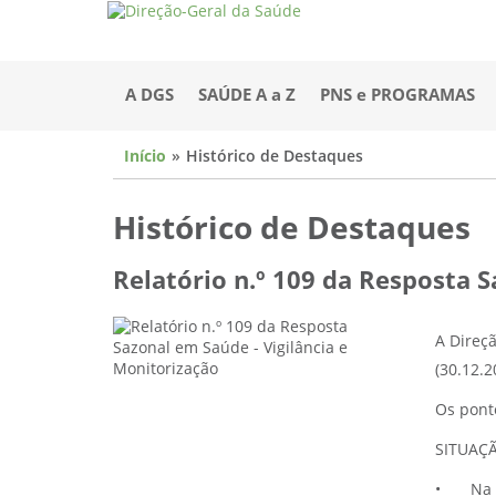
A DGS
SAÚDE A a Z
PNS e PROGRAMAS
Início
Histórico de Destaques
Histórico de Destaques
Relatório n.º 109 da Resposta S
A Direçã
(30.12.2
Os pont
SITUAÇ
•
Na 