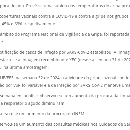
época do ano. Prevê-se uma subida das temperaturas do ar na pró
coberturas vacinais contra a COVID-19 e contra a gripe nos grupo
e 45% e 63%, respetivamente.
âmbito do Programa Nacional de Vigilância da Gripe, foi reportad
te.
otificação de casos de infeção por SARS-CoV-2 estabilizou. A lin
estaca-se a linhagem recombinante XEC (desde a semana 31 de 2024
%, na última amostragem.
UE/EEE, na semana 52 de 2024, a atividade da gripe sazonal contin
ção por VSR foi variável e a da infeção por SARS-CoV-2 manteve um
semana em análise, observou-se um aumento da procura da Linha 
a respiratório agudo diminuíram.
ervou-se um aumento da procura do INEM.
ervou-se um aumento das consultas médicas nos Cuidados de Saúd