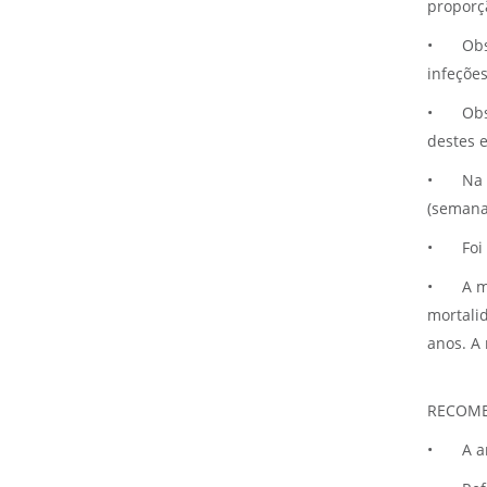
proporç
•
Obs
infeçõe
•
Obs
destes 
•
Na 
(semana 
•
Foi
•
A m
mortali
anos. A
RECOM
•
A a