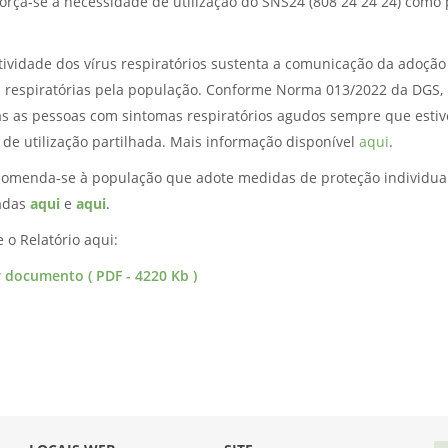
orça-se a necessidade de utilização do SNS24 (808 24 24 24) como
tividade dos vírus respiratórios sustenta a comunicação da adoção
s respiratórias pela população. Conforme Norma 013/2022 da DGS,
as as pessoas com sintomas respiratórios agudos sempre que est
 de utilização partilhada. Mais informação disponível
aqui
.
omenda-se à população que adote medidas de proteção individual
adas
aqui
e
aqui
.
 o Relatório aqui:
r documento ( PDF - 4220 Kb )