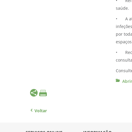
•
Ref
saúde.
•
A a
infeçõe
por tod
espaços
•
Rec
consult
Consulte
Abri
Voltar