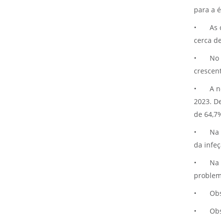
para a 
•
As 
cerca d
•
No 
crescen
•
A n
2023. D
de 64,7
•
Na 
da infe
•
Na 
problem
•
Obs
•
Obs