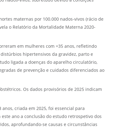
000 nados-vivos, sobretudo devido a condições
ortes maternas por 100.000 nados-vivos (rácio de
vela o Relatório da Mortalidade Materna 2020-
correram em mulheres com =35 anos, refletindo
distúrbios hipertensivos da gravidez, parto e
tudo ligada a doenças do aparelho circulatório,
tegradas de prevenção e cuidados diferenciados ao
stétricos. Os dados provisórios de 2025 indicam
anos, criada em 2025, foi essencial para
 este ano a conclusão do estudo retrospetivo dos
idos, aprofundando-se causas e circunstâncias