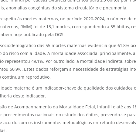
ade infantil por causas evitáveis aumentou para 2,3 óbitos por 1 
ais, anomalias congénitas do sistema circulatório e pneumonia.
respeita às mortes maternas, no período 2020-2024, o número de m
maternas, RMM) foi de 13,1 mortes, correspondendo a 55 óbitos, re
ambém hoje publicado pela DGS.
l sociodemográfico das 55 mortes maternas evidencia que 61,8% o
do risco com a idade. A mortalidade associada, principalmente, a 
o representou 49,1%. Por outro lado, a mortalidade indireta, sobre
ntou 50,9%. Estes dados reforçam a necessidade de estratégias in
o continuum reprodutivo.
lidade materna é um indicador-chave da qualidade dos cuidados ob
horia deste indicador.
são de Acompanhamento da Mortalidade Fetal, Infantil e até aos 18 
r procedimentos nacionais no estudo dos óbitos, prevendo-se para
de acordo com os instrumentos metodológicos entretanto desenvolv
das.