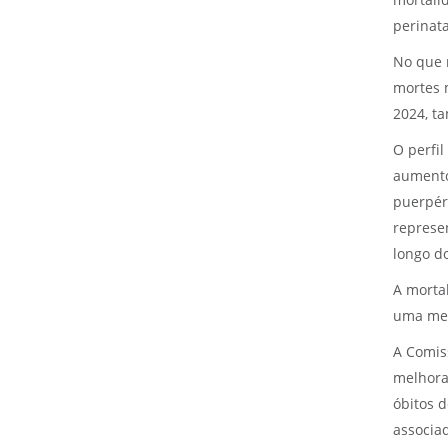
mortalid
perinat
No que 
mortes 
2024, t
O perfi
aumento 
puerpéri
represe
longo d
A morta
uma mel
A Comis
melhora
óbitos 
associa