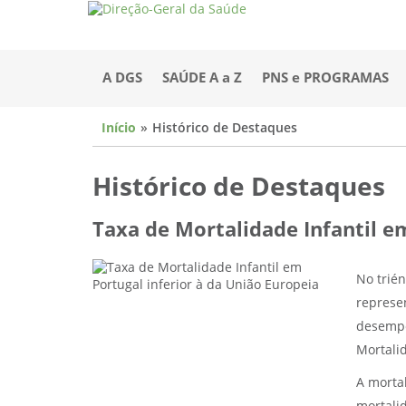
A DGS
SAÚDE A a Z
PNS e PROGRAMAS
Início
Histórico de Destaques
Histórico de Destaques
Taxa de Mortalidade Infantil e
No trién
represe
desempe
Mortalid
A morta