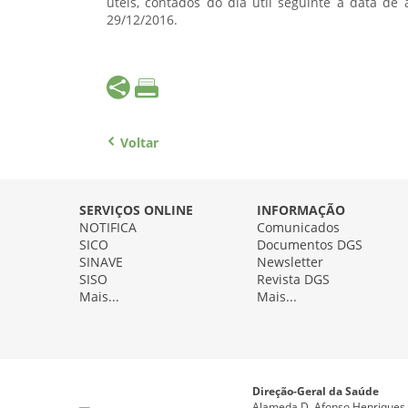
úteis, contados do dia útil seguinte à data de
29/12/2016.
Voltar
SERVIÇOS ONLINE
INFORMAÇÃO
NOTIFICA
Comunicados
SICO
Documentos DGS
SINAVE
Newsletter
SISO
Revista DGS
Mais...
Mais...
Direção-Geral da Saúde
Alameda D. Afonso Henriques, 