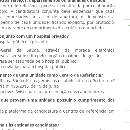
utros serviços, departamentos ou unidades de saúde?
entro de referência pode ser constituída por colaboração
tocolo. A candidatura conjunta deve evidenciar que cada
itos enunciados no aviso de abertura, e demonstrar a
nho de cada unidade, ficando explícito, por protocolo,
s no garante do cumprimento dos critérios enunciados.
conjunto com um hospital privado?
spital público e privado:
r-Geral da Saúde, através da morada eletrónica
deverá ser subscrito pelos órgãos máximos de gestão;
erá ser assumida pelo hospital público;
o enviadas para o hospital público.
ecimento de uma unidade como Centro de Referência?
ficos. São critérios gerais, os estabelecidos na Portaria n.º
ia nº 195/2016, de 19 de julho;
espetivos Avisos para a apresentação das candidaturas.
as que provem uma unidade possuir o cumprimento dos
s da plataforma de candidatura a Centros de Referência, em
nais às entidades candidatas?