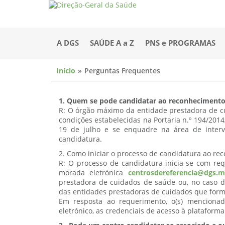
A DGS
SAÚDE A a Z
PNS e PROGRAMAS
Início
Perguntas Frequentes
1. Quem se pode candidatar ao reconhecimento
R: O órgão máximo da entidade prestadora de cu
condições estabelecidas na Portaria n.º 194/2014
19 de julho e se enquadre na área de inter
candidatura.
2. Como iniciar o processo de candidatura ao re
R: O processo de candidatura inicia-se com req
morada eletrónica
centrosdereferencia@dgs.m
prestadora de cuidados de saúde ou, no caso d
das entidades prestadoras de cuidados que for
Em resposta ao requerimento, o(s) mencionado
eletrónico, as credenciais de acesso à plataform