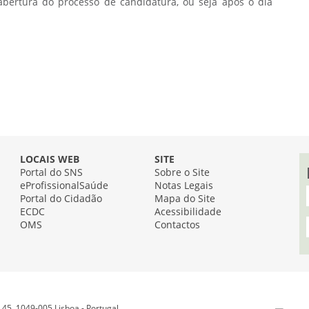
 abertura do processo de candidatura, ou seja após o dia
LOCAIS WEB
SITE
Portal do SNS
Sobre o Site
eProfissionalSaúde
Notas Legais
Portal do Cidadão
Mapa do Site
ECDC
Acessibilidade
OMS
Contactos
45, 1049-005 Lisboa - Portugal