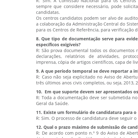
R: Sim. A Comissão Nacional para os Centros 
sempre que considere necessário, pode solicit
candidatas.
Os centros candidatos podem ser alvo de audito
a colaboração da Administração Central do Siste
para os Centros de Referência, para verificação d
8. Que tipo de documentação serve para evidenc
específicos exigíveis?
R: São prova documental todos os documentos re
declarações, relatórios de atividades, prot
imprensa, cópia de artigos científicos, capa de livr
9. A que período temporal se deve reportar a in
R: Caso não seja explicitado no Aviso de Abertu
três últimos anos civis completos, ou seja, 2013, 
10. Em que suporte devem ser apresentados o
R: Toda a documentação deve ser submetida no fo
Geral da Saúde.
11. Existe um formulário de candidatura para 
R: Sim. O processo de candidatura deve seguir o 
12. Qual o prazo máximo de submissão de cand
R: De acordo com ponto n.º 9 do Aviso de Aber