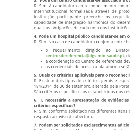
3. Pode um centro candidatar-se associado a o
R: Sim. A candidatura ao reconhecimento como c
interinstitucional formalizada através de pro
instituição participante preenche os requis
capacidade de integração harmónica do desempe
quais as obrigações de cada uma das instituiçõe
4. Pode um hospital público candidatar-se em 
R: Sim. No caso de candidatura conjunta entre ho
o requerimento dirigido ao Direto
centrosdereferencia@dgs.min-saude.pt
, 
a coordenação do Centro de Referência dev
as credenciais de acesso à plataforma serã
5. Quais os critérios aplicáveis para o reconh
R: Existem dois tipos de critérios: gerais e especí
194/2014, de 30 de setembro, alterada pela Portar
São critérios específicos, os estabelecidos nos r
6. É necessária a apresentação de evidênci
critérios específicos?
R: Sim, conforme solicitado nos diferentes iten
resposta ao aviso de abertura.
7. Podem ser solicitados esclarecimentos adicio