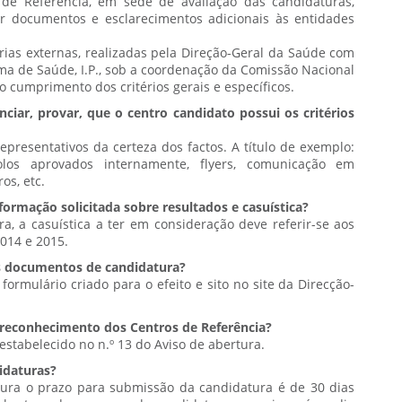
de Referência, em sede de avaliação das candidaturas,
ar documentos e esclarecimentos adicionais às entidades
rias externas, realizadas pela Direção-Geral da Saúde com
ma de Saúde, I.P., sob a coordenação da Comissão Nacional
o cumprimento dos critérios gerais e específicos.
iar, provar, que o centro candidato possui os critérios
presentativos da certeza dos factos. A título de exemplo:
ocolos aprovados internamente, flyers, comunicação em
os, etc.
formação solicitada sobre resultados e casuística?
ra, a casuística a ter em consideração deve referir-se aos
2014 e 2015.
s documentos de candidatura?
rmulário criado para o efeito e sito no site da Direcção-
o reconhecimento dos Centros de Referência?
estabelecido no n.º 13 do Aviso de abertura.
idaturas?
tura o prazo para submissão da candidatura é de 30 dias