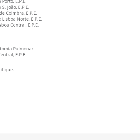
 Porto, E.P.E.
 S. João, E.P.E.
de Coimbra, E.P.E.
 Lisboa Norte, E.P.E.
sboa Central, E.P.E.
ctomia Pulmonar
entral, E.P.E.
ifique.