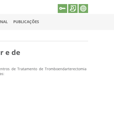
ONAL
PUBLICAÇÕES
r e de
Centros de Tratamento de Tromboendarterectomia
as: