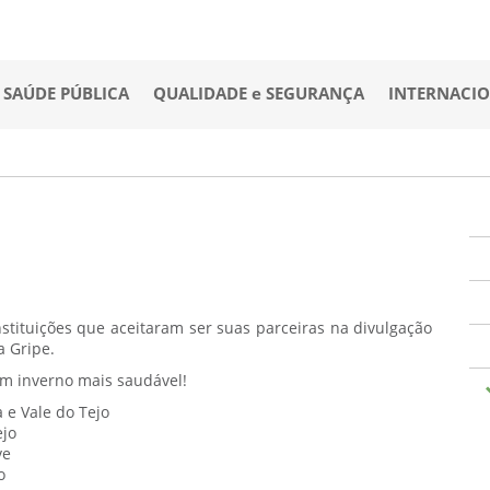
SAÚDE PÚBLICA
QUALIDADE e SEGURANÇA
INTERNACI
stituições que aceitaram ser suas parceiras na divulgação
a Gripe.
um inverno mais saudável!
 e Vale do Tejo
ejo
ve
o