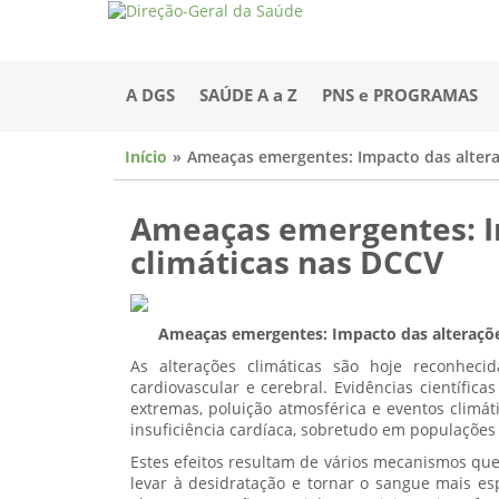
A DGS
SAÚDE A a Z
PNS e PROGRAMAS
Início
Ameaças emergentes: Impacto das altera
Ameaças emergentes: I
climáticas nas DCCV
Ameaças emergentes: Impacto das alterações
As alterações climáticas são hoje reconhe
cardiovascular e cerebral. Evidências científ
extremas, poluição atmosférica e eventos climá
insuficiência cardíaca, sobretudo em populações 
Estes efeitos resultam de vários mecanismos qu
levar à desidratação e tornar o sangue mais es