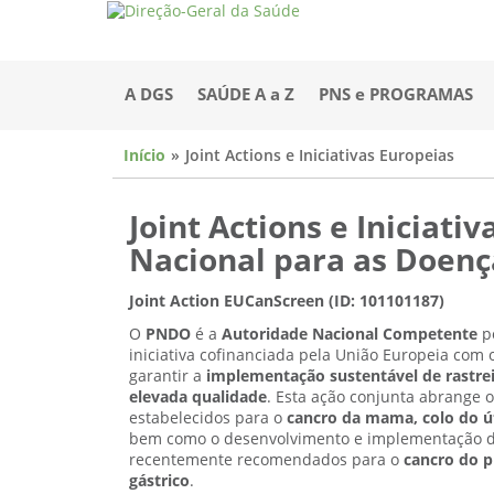
A DGS
SAÚDE A a Z
PNS e PROGRAMAS
Início
Joint Actions e Iniciativas Europeias
Joint Actions e Iniciati
Nacional para as Doenç
Joint Action EUCanScreen (ID: 101101187)
O
PNDO
é a
Autoridade Nacional Competente
p
iniciativa cofinanciada pela União Europeia com o
garantir a
implementação sustentável de rastre
elevada qualidade
. Esta ação conjunta abrange os
estabelecidos para o
cancro da mama, colo do ú
bem como o desenvolvimento e implementação 
recentemente recomendados para o
cancro do p
gástrico
.