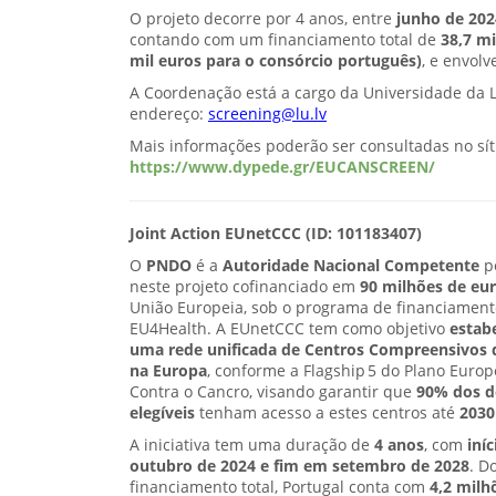
O projeto decorre por 4 anos, entre
junho de 202
contando com um financiamento total de
38,7 mi
mil euros para o consórcio português)
, e envol
A Coordenação está a cargo da Universidade da Let
endereço:
screening@lu.lv
Mais informações poderão ser consultadas no síti
https://www.dypede.gr/EUCANSCREEN/
Joint Action EUnetCCC (ID: 101183407)
O
PNDO
é a
Autoridade Nacional Competente
p
neste projeto cofinanciado em
90 milhões de eu
União Europeia, sob o programa de financiament
EU4Health. A EUnetCCC tem como objetivo
estab
uma rede unificada de Centros Compreensivos 
na Europa
, conforme a Flagship 5 do Plano Euro
Contra o Cancro, visando garantir que
90% dos d
elegíveis
tenham acesso a estes centros até
2030
A iniciativa tem uma duração de
4 anos
, com
iní
outubro de 2024 e fim em setembro de 2028
. D
financiamento total, Portugal conta com
4,2 milh