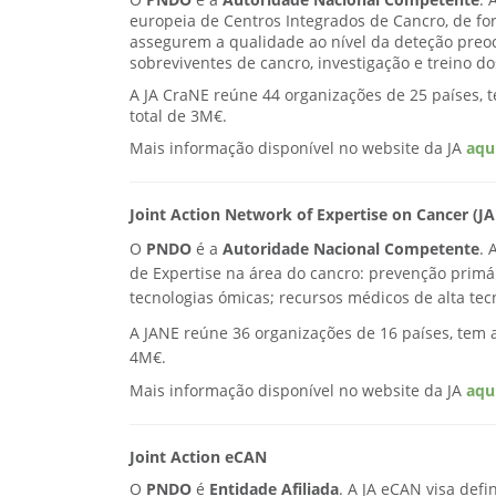
O
PNDO
é a
Autoridade Nacional Competente
. 
europeia de Centros Integrados de Cancro, de f
assegurem a qualidade ao nível da deteção preoco
sobreviventes de cancro, investigação e treino do
A JA CraNE reúne 44 organizações de 25 países, 
total de 3M€.
Mais informação disponível no website da JA
aqu
Joint Action Network of Expertise on Cancer (J
O
PNDO
é a
Autoridade Nacional Competente
. 
de Expertise na área do cancro: prevenção primár
tecnologias ómicas; recursos médicos de alta te
A JANE reúne 36 organizações de 16 países, tem 
4M€.
Mais informação disponível no website da JA
aqu
Joint Action eCAN
O
PNDO
é
Entidade Afiliada
. A JA eCAN visa def