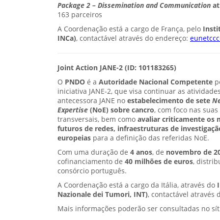
Package 2 – Dissemination and Communication
at
163 parceiros
A Coordenação está a cargo de França, pelo
Insti
INCa)
, contactável através do endereço:
eunetccc
Joint Action JANE-2 (ID: 101183265)
O
PNDO
é a
Autoridade Nacional Competente
p
iniciativa JANE-2, que visa continuar as atividade
antecessora JANE no
estabelecimento de sete
Ne
Expertise
(NoE) sobre cancro
, com foco nas sua
transversais, bem como
avaliar criticamente os 
futuros de redes, infraestruturas de investigaç
europeias
para a definição das referidas NoE.
Com uma duração de
4 anos
, de
novembro de 20
cofinanciamento de
40 milhões de euros
, distri
consórcio português.
A Coordenação está a cargo da Itália, através do
Nazionale dei Tumori, INT)
, contactável através
Mais informações poderão ser consultadas no síti