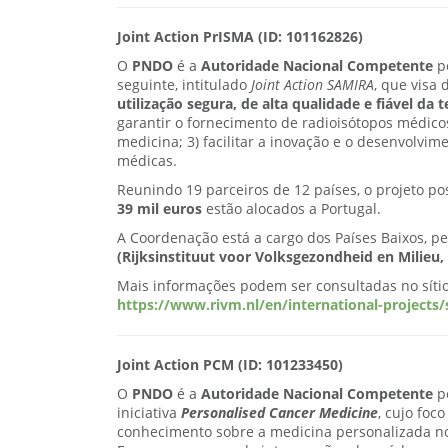
Joint Action PrISMA (ID: 101162826)
O
PNDO
é a
Autoridade Nacional Competente
po
seguinte, intitulado
Joint Action SAMIRA
, que visa 
utilização segura, de alta qualidade e fiável da
garantir o fornecimento de radioisótopos médico
medicina; 3) facilitar a inovação e o desenvolvim
médicas.
Reunindo 19 parceiros de 12 países, o projeto p
39 mil euros
estão alocados a Portugal.
A Coordenação está a cargo dos Países Baixos, pe
(Rijksinstituut voor Volksgezondheid en Milieu,
Mais informações podem ser consultadas no sítio 
https://www.rivm.nl/en/international-projects
Joint Action PCM (ID: 101233450)
O
PNDO
é a
Autoridade Nacional Competente
p
iniciativa
Personalised Cancer Medicine
, cujo foc
conhecimento sobre a medicina personalizada no