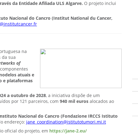
ravés da Entidade Afiliada ULS Algarve.
O projeto inclui
tuto Nacional do Cancro (Institut National du Cancer,
@institutcancer.fr
ortuguesa na
s da sua
tworks of
s componentes
modelos atuais e
ão e plataformas
24 a outubro de 2028
, a iniciativa dispõe de um
buídos por 121 parceiros, com
940 mil euros
alocados ao
Instituto Nacional do Cancro (Fondazione IRCCS Istituto
 do endereço:
jane_coordination@istitutotumori.mi.it
o oficial do projeto, em
https://jane-2.eu/