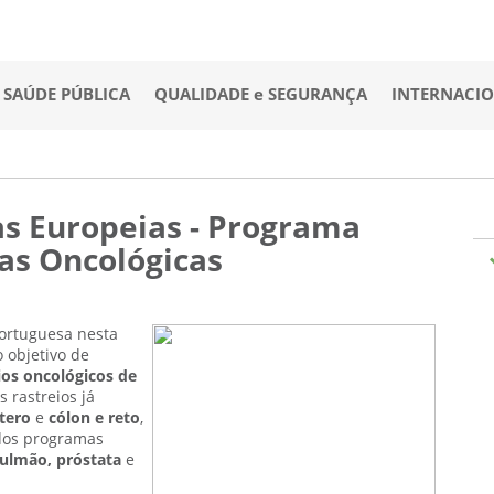
SAÚDE PÚBLICA
QUALIDADE e SEGURANÇA
INTERNACI
vas Europeias - Programa
as Oncológicas
ortuguesa nesta
 objetivo de
ios oncológicos de
 rastreios já
tero
e
cólon e reto
,
dos programas
ulmão, próstata
e