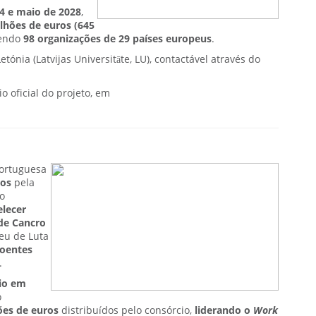
4 e maio de 2028
,
lhões de euros (645
vendo
98 organizações de 29 países europeus
.
ónia (Latvijas Universitāte, LU), contactável através do
o oficial do projeto, em
ortuguesa
ros
pela
o
elecer
de Cancro
peu de Luta
oentes
.
cio em
o
ões de euros
distribuídos pelo consórcio,
liderando o
Work