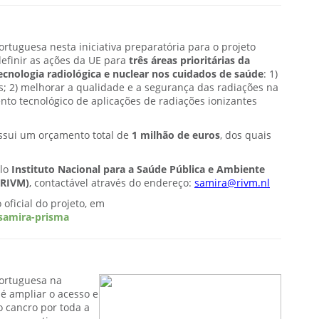
rtuguesa nesta iniciativa preparatória para o projeto
definir as ações da UE para
três áreas prioritárias da
 tecnologia radiológica e nuclear nos cuidados de saúde
: 1)
s; 2) melhorar a qualidade e a segurança das radiações na
ento tecnológico de aplicações de radiações ionizantes
ossui um orçamento total de
1 milhão de euros
, dos quais
lo
Instituto Nacional para a Saúde Pública e Ambiente
 RIVM)
, contactável através do endereço:
samira@rivm.nl
oficial do projeto, em
/samira-prisma
ortuguesa na
o é ampliar o acesso e
 cancro por toda a