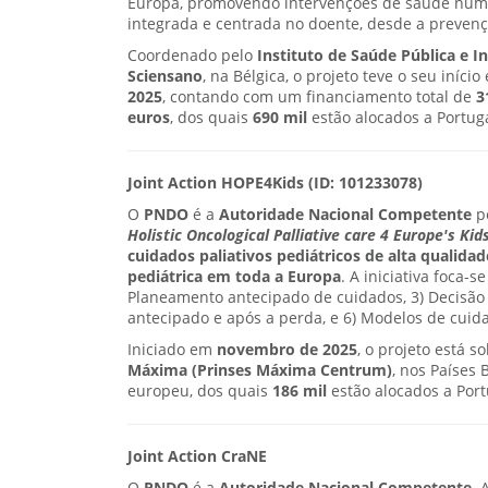
Europa, promovendo intervenções de saúde num
integrada e centrada no doente, desde a preven
Coordenado pelo
Instituto de Saúde Pública e I
Sciensano
, na Bélgica, o projeto teve o seu iníci
2025
, contando com um financiamento total de
3
euros
, dos quais
690 mil
estão alocados a Portuga
Joint Action HOPE4Kids (ID: 101233078)
O
PNDO
é
a
Autoridade Nacional Competente
po
Holistic Oncological Palliative care 4 Europe's Kid
cuidados paliativos pediátricos de alta qualida
pediátrica em toda a Europa
. A iniciativa foca-
Planeamento antecipado de cuidados, 3) Decisão p
antecipado e após a perda, e 6) Modelos de cuid
Iniciado em
novembro de 2025
, o projeto está 
Máxima
(Prinses Máxima Centrum)
, nos Países 
europeu, dos quais
186 mil
estão alocados a Port
J
o
int Action CraNE