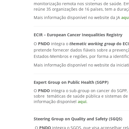
monitorização remota nos sistemas de saúde. Em 
reúne 35 organizações de 16 países, tem a duraç
Mais informação disponível no website da JA
aqu
ECIR – European Cancer Inequalities Registry
O
PNDO
integra o
thematic working group
do EC
pretende fornecer dados fiáveis sobre a prevençã
Estados-Membros e regiões, por forma a identifi
Mais informação disponível no website da iniciat
Expert Group on Public Health (SGPP)
O
PNDO
integra o sub-group on cancer do SGPP, 
sobre temáticas de saúde pública e sistemas d
informação disponível
aqui
.
Steering Group on Quality and Safety (SGQS)
O
PNDO
integra o SGQS, que visa aconselhar rela