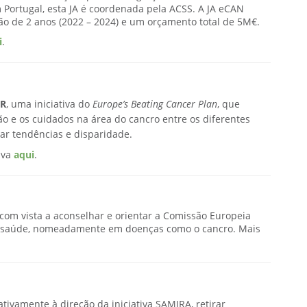
Portugal, esta JA é coordenada pela ACSS. A JA eCAN
ão de 2 anos (2022 – 2024) e um orçamento total de 5M€.
i
.
IR
, uma iniciativa do
Europe’s Beating Cancer Plan
, que
o e os cuidados na área do cancro entre os diferentes
car tendências e disparidade.
iva
aqui
.
com vista a aconselhar e orientar a Comissão Europeia
e saúde, nomeadamente em doenças como o cancro. Mais
tivamente à direção da iniciativa SAMIRA, retirar