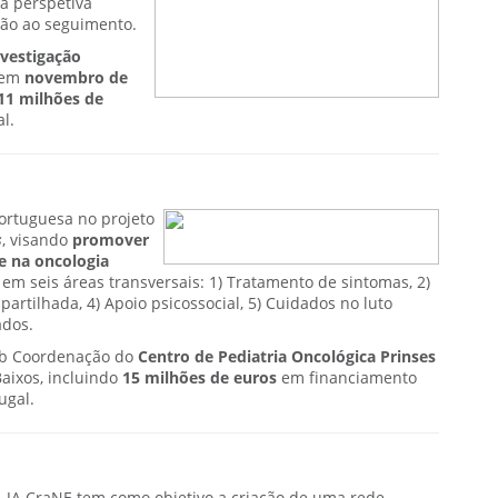
a perspetiva
ção ao seguimento.
nvestigação
o em
novembro de
11 milhões de
l.
rtuguesa no projeto
s
, visando
promover
de na oncologia
se em seis áreas transversais: 1) Tratamento de sintomas, 2)
artilhada, 4) Apoio psicossocial, 5) Cuidados no luto
ados.
sob Coordenação do
Centro de Pediatria Oncológica Prinses
Baixos, incluindo
15 milhões de euros
em financiamento
ugal.