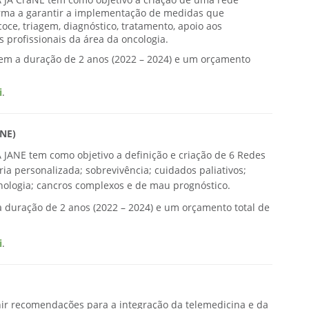
A JA CraNE tem como objetivo a criação de uma rede
orma a garantir a implementação de medidas que
ce, triagem, diagnóstico, tratamento, apoio aos
s profissionais da área da oncologia.
tem a duração de 2 anos (2022 – 2024) e um orçamento
i
.
AN
E)
A JANE tem como objetivo a definição e criação de 6 Redes
ia personalizada; sobrevivência; cuidados paliativos;
cnologia; cancros complexos e de mau prognóstico.
a duração de 2 anos (2022 – 2024) e um orçamento total de
i
.
inir recomendações para a integração da telemedicina e da