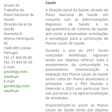
Saúde
Grupo de
Trabalho do
A Direção-Geral da Saúde, através do
Plano Nacional de
Plano Nacional de Saúde, em
Saúde
conjunto com as Administrações
Direção-Geral da
Regionais de Saúde e os
Saúde
Agrupamentos de Centros de Saúde,
Alameda D.
tem vindo a desenvolver orientações
Afonso Henriques,
e estratégias para a construção de
45
Planos Locais de Saúde.
1049-005 Lisboa -
Durante o ano de 2017 foram
Portugal
realizados workshops regionais
Tel: 21 843 05 00
tendo por objetivo reforçar todo o
Fax: 21 843 05 30
envolvimento da comunidade no
E-mail:
planeamento, monitorização e
pns@dgs.min-
avaliação dos Planos Locais de Saúde
saude.pt
assim como ter Planos atualizados e
E-mail:
alinhados com o PNS Revisão e
geral@dgs.min-
Extensão a 2020 com particular foco
saude.pt
nas parcerias e na operacionalização
de atividades.
Disponibilizam-se assim os Planos
Locais de Saúde tendo por objetivo