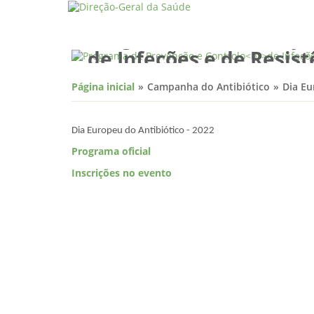
Programa de Prevenção
de Infeções e de Resist
aos Antimicrobianos
Página inicial
Campanha do Antibiótico
Dia Eu
Dia Europeu do Antibiótico - 2022
Programa oficial
Inscrições no evento