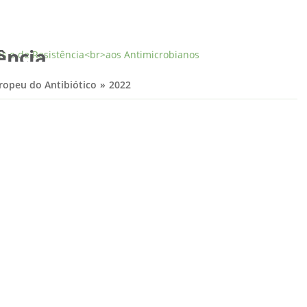
 e Controlo
ência
ropeu do Antibiótico
2022