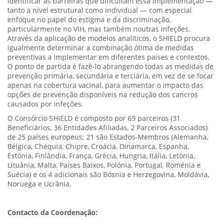
identificar as barreiras que dificultam essa implementação —
tanto a nível estrutural como individual — com especial
enfoque no papel do estigma e da discriminação,
particularmente no VIH, mas também noutras infeções.
Através da aplicação de modelos analíticos, o SHIELD procura
igualmente determinar a combinação ótima de medidas
preventivas a implementar em diferentes países e contextos.
O ponto de partida é fazê-lo abrangendo todas as medidas de
prevenção primária, secundária e terciária, em vez de se focar
apenas na cobertura vacinal, para aumentar o impacto das
opções de prevenção disponíveis na redução dos cancros
causados por infeções.
O Consórcio SHIELD é composto por 69 parceiros (31
Beneficiários, 36 Entidades Afiliadas, 2 Parceiros Associados)
de 25 países europeus; 21 são Estados-Membros (Alemanha,
Bélgica, Chéquia, Chipre, Croácia, Dinamarca, Espanha,
Estónia, Finlândia, França, Grécia, Hungria, Itália, Letónia,
Lituânia, Malta, Países Baixos, Polónia, Portugal, Roménia e
Suécia) e os 4 adicionais são Bósnia e Herzegovina, Moldávia,
Noruega e Ucrânia.
Contacto da Coordenação: