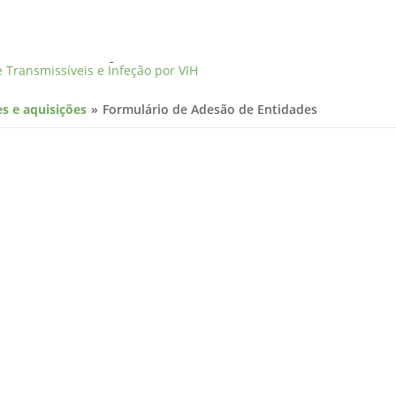
 as Infeções Sexualmente Trans
s e aquisições
Formulário de Adesão de Entidades