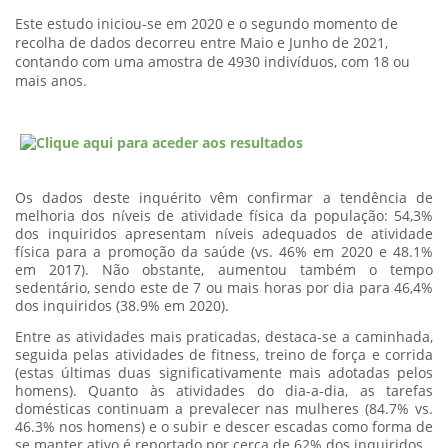
Este estudo iniciou-se em 2020 e o segundo momen
to de
recolha de dados decorreu entre Maio e Junho de 2021,
contando com uma amostra de 4930 indivíduos, com 18 ou
mais anos.
Os dados deste inquérito vêm confirmar a
tendência de
melhoria dos níveis de atividade física da população
:
54,3%
dos inquiridos apresentam níveis adequados de atividade
física
para a promoção da saúde (vs. 46% em 2020 e 48.1%
em 2017). Não obstante,
aumentou também o tempo
sedentário, sendo este de 7 ou mais horas por dia para 46,4%
dos inquiridos
(38.9% em 2020).
Entre as atividades mais praticadas, destaca-se a caminhada,
seguida pelas atividades de
fitness
, treino de força e corrida
(estas últimas duas significativamente mais adotadas pelos
homens). Quanto às atividades do dia-a-dia, as tarefas
domésticas continuam a prevalecer nas mulheres (84.7% vs.
46.3% nos homens) e o subir e descer escadas como forma de
se manter ativo é reportado por cerca de 62% dos inquiridos.