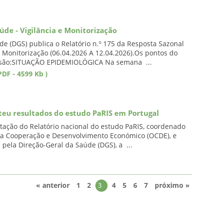
úde - Vigilância e Monitorização
de (DGS) publica o Relatório n.º 175 da Resposta Sazonal
e Monitorização (06.04.2026 A 12.04.2026).Os pontos do
são:SITUAÇÃO EPIDEMIOLÓGICA Na semana ...
DF - 4599 Kb )
teu resultados do estudo PaRIS em Portugal
tação do Relatório nacional do estudo PaRIS, coordenado
 a Cooperação e Desenvolvimento Económico (OCDE), e
pela Direção-Geral da Saúde (DGS), a ...
« anterior
1
2
3
4
5
6
7
próximo »