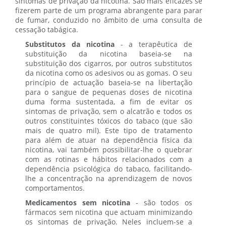
sintomas de privação da nicotina. São mais eficazes se
fizerem parte de um programa abrangente para parar
de fumar, conduzido no âmbito de uma consulta de
cessação tabágica.
Substitutos da nicotina
- a terapêutica de
substituição da nicotina baseia-se na
substituição dos cigarros, por outros substitutos
da nicotina como os adesivos ou as gomas. O seu
princípio de actuação baseia-se na libertação
para o sangue de pequenas doses de nicotina
duma forma sustentada, a fim de evitar os
sintomas de privação, sem o alcatrão e todos os
outros constituintes tóxicos do tabaco (que são
mais de quatro mil). Este tipo de tratamento
para além de atuar na dependência física da
nicotina, vai também possibilitar-lhe o quebrar
com as rotinas e hábitos relacionados com a
dependência psicológica do tabaco, facilitando-
lhe a concentração na aprendizagem de novos
comportamentos.
Medicamentos sem nicotina
- são todos os
fármacos sem nicotina que actuam minimizando
os sintomas de privação. Neles incluem-se a