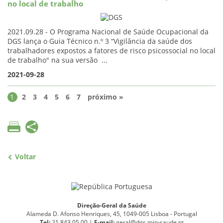
no local de trabalho
2021.09.28 - O Programa Nacional de Saúde Ocupacional da
DGS lança o Guia Técnico n.º 3 “Vigilância da saúde dos
trabalhadores expostos a fatores de risco psicossocial no local
de trabalho" na sua versão ...
2021-09-28
1
2
3
4
5
6
7
próximo »
Voltar
Direção-Geral da Saúde
Alameda D. Afonso Henriques, 45, 1049-005 Lisboa - Portugal
Tel:
21 843 05 00 |
E
-
mail:
geral@dgs.min-saude.pt