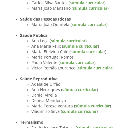
Carlos Silva Santos (
súmula curricular
)
Maria João Manzano (
súmula curricular
)
Saúde das Pessoas Idosas
Maria João Quintela (
súmula curricular
)
Saúde Pública
Ana Leça (
súmula curricular
)
Ana Maria Félix (
súmula curricular
)
Maria Etelvina Calé (
súmula curricular
)
Maria Portugal Ramos
Paula Valente (
súmula curricular
)
Victor Romão Lourenço (
súmula curricular
)
Saúde Reprodutiva
Adelaide Órfão
Ana Henriques (
súmula curricular
)
Daniel Virella
Denisa Mendonça
Maria Teresa Ventura (
súmula curricular
)
Vladimiro Silva (
súmula curricular
)
Termalismo
Frederico José Teixeira (
súmula curricular
)