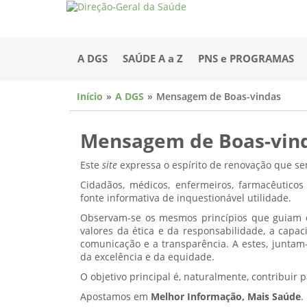
A DGS
SAÚDE A a Z
PNS e PROGRAMAS
Início
A DGS
Mensagem de Boas-vindas
Mensagem de Boas-vin
Este
site
expressa o espírito de renovação que se
Cidadãos, médicos, enfermeiros, farmacêutico
fonte informativa de inquestionável utilidade.
Observam-se os mesmos princípios que guiam o
valores da ética e da responsabilidade, a capa
comunicação e a transparência. A estes, junta
da excelência e da equidade.
O objetivo principal é, naturalmente, contribuir 
Apostamos em
Melhor Informação, Mais Saúde
.