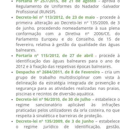
Portaria nº 257/2015, de 21 de agosto
- aprova o
Regulamento de Uniformes do Nadador -Salvador
Profissional (RUNSP).
Decreto-lei nº 113/2012, de 23 de maio
- procede à
primeira alteração ao Decreto-lei nº 135/2009, de 3
de junho, procedendo nomeadamente à sua plena
conformação com a Diretiva nº 2006/CE, do
Parlamento Europeu e do Conselho, de 15 de
fevereiro, relativa à gestão da qualidade das águas
balneares.
Portaria nº 115/2012, de 27 de abril
- procede à
identificação das águas balneares para o ano de
2012 e à fixação das respetivas épocas balneares.
Despacho nº 2684/2011, de 8 de Fevereiro
– cria um
grupo de trabalho multidisciplinar com vista à
delineação da estratégia integrada de prevenção e
segurança para as atividades realizadas nas praias,
piscinas e recintos de diversão aquática.
Decreto-lei nº 96/2010, de 30 de Julho
– estabelece o
regime sancionatório aplicável às infrações
praticadas pelos utilizadores da orla costeira, no que
respeita à sinalética e barreiras de proteção.
Decreto-lei nº 135/2009, de 3 de Junho
– estabelece
o regime jurídico de identificação, gestão,