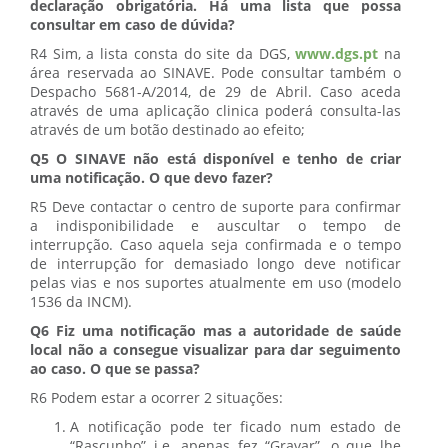
declaração obrigatória. Há uma lista que possa
consultar em caso de dúvida?
R4 Sim, a lista consta do site da DGS,
www.dgs.pt
na
área reservada ao SINAVE. Pode consultar também o
Despacho 5681-A/2014, de 29 de Abril. Caso aceda
através de uma aplicação clinica poderá consulta-las
através de um botão destinado ao efeito;
Q5 O SINAVE não está disponível e tenho de criar
uma notificação. O que devo fazer?
R5 Deve contactar o centro de suporte para confirmar
a indisponibilidade e auscultar o tempo de
interrupção. Caso aquela seja confirmada e o tempo
de interrupção for demasiado longo deve notificar
pelas vias e nos suportes atualmente em uso (modelo
1536 da INCM).
Q6 Fiz uma notificação mas a autoridade de saúde
local não a consegue visualizar para dar seguimento
ao caso. O que se passa?
R6 Podem estar a ocorrer 2 situações:
A notificação pode ter ficado num estado de
“Rascunho” i.e. apenas fez “Gravar”, o que lhe