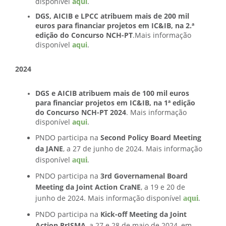
disponível
aqui
.
DGS, AICIB e LPCC atribuem mais de 200 mil
euros para financiar projetos em IC&IB, na 2.ª
edição do Concurso NCH-PT
.Mais informação
disponível
aqui
.
2024
DGS e AICIB atribuem mais de 100 mil euros
para financiar projetos em IC&IB, na 1ª edição
do Concurso NCH-PT 2024
. Mais informação
disponível
aqui
.
PNDO participa na
Second Policy Board Meeting
da JANE
, a 27 de junho de 2024. Mais informação
aqui
disponível
.
PNDO participa na
3rd Governamenal Board
Meeting da Joint Action CraNE
, a 19 e 20 de
aqui
junho de 2024. Mais informação disponível
.
PNDO participa na
Kick-off Meeting da Joint
Action PrISMA
, a 27 e 28 de maio de 2024, em