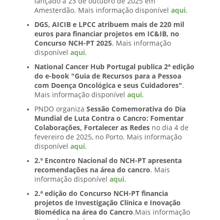
lançado a 23 de outubro de 2025 em
Amesterdão. Mais informação disponível
aqui
.
DGS, AICIB e LPCC atribuem mais de 220 mil
euros para financiar projetos em IC&IB, no
Concurso NCH-PT 2025
. Mais informação
disponível
aqui
.
National Cancer Hub Portugal publica 2ª edição
do e-book "Guia de Recursos para a Pessoa
com Doença Oncológica e seus Cuidadores"
.
Mais informação disponível
aqui
.
PNDO organiza
Sessão Comemorativa do Dia
Mundial de Luta Contra o Cancro: Fomentar
Colaborações, Fortalecer as Redes
no dia 4 de
fevereiro de 2025, no Porto. Mais informação
disponível
aqui
.
2.º Encontro Nacional do NCH-PT apresenta
recomendações na área do cancro
. Mais
informação disponível
aqui
.
2.ª edição do Concurso NCH-PT financia
projetos de Investigação Clínica e Inovação
Biomédica na área do Cancro
.Mais informação