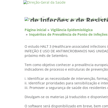
Programa de Prevenção
de Infeções e de Resist
aos Antimicrobianos
Página inicial
Vigilância Epidemiológica
Inquéritos de Prevalência de Ponto de Infeçõe
O estudo HALT 3 (
Healthcare-
associated infections i
INFEÇÃO E USO DE ANTIMICROBIANOS NAS UNIDAD
próximo mês de Setembro.
Tem como objetivo conhecer a prevalência europeia
indicadores de processo e estruturas de prevenção 
i. Identificar as necessidade de intervenção, formaç
ii. Identificar prioridades para sensibilização e inte
iii. Promover a segurança de saúde dos residentes 
Divulgam-se os materias já traduzidos e disponívei
O software será disponibilizado em breve, bem c