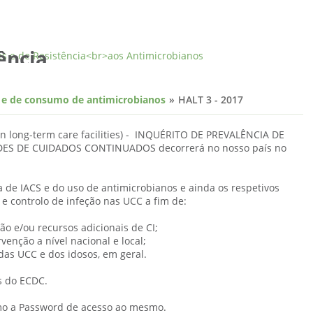
 e Controlo
ência
s e de consumo de antimicrobianos
HALT 3 - 2017
n long-term care facilities
) - INQUÉRITO DE PREVALÊNCIA DE
ES DE CUIDADOS CONTINUADOS decorrerá no nosso país no
 de IACS e do uso de antimicrobianos e ainda os respetivos
e controlo de infeção nas UCC a fim de:
ão e/ou recursos adicionais de CI;
rvenção a nível nacional e local;
das UCC e dos idosos, em geral.
s do ECDC.
omo a Password de acesso ao mesmo.